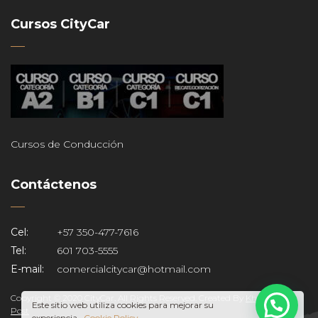
Cursos CityCar
Cursos de Conducción
Contáctenos
Cel:
+57 350-477-7616
ar
Tel:
601 703-5555
E-mail:
comercialcitycar@hotmail.com
Copyright © 2020 CityCar. All Rights Reserved. Created By
Khameleon
Este sitio web utiliza cookies para mejorar su
¡Chatea con CityCar!
Post
experiencia..
Cookie Policy