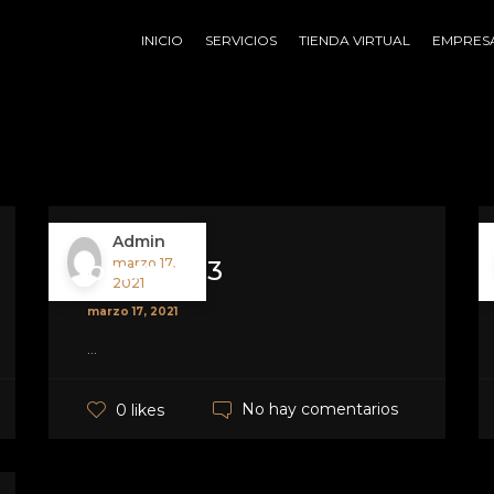
INICIO
SERVICIOS
TIENDA VIRTUAL
EMPRES
Admin
promo_03
marzo 17,
2021
marzo 17, 2021
...
No hay comentarios
0 likes