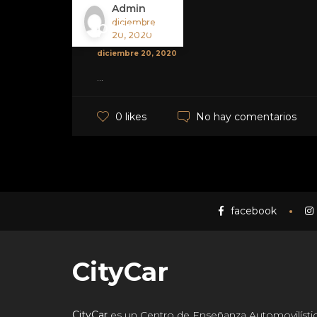
Admin
promo_01
diciembre
20, 2020
diciembre 20, 2020
...
No hay comentarios
0 likes
facebook
CityCar
CityCar
es un Centro de Enseñanza Automovilísti