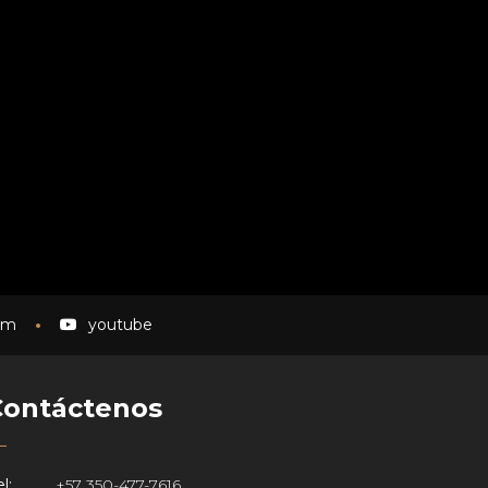
am
youtube
Contáctenos
l:
+57 350-477-7616