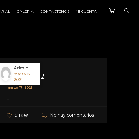
ARIAL
GALERÍA
CONTÁCTENOS
MI CUENTA
Admin
promo_02
marzo 17,
2021
marzo 17, 2021
...
No hay comentarios
0 likes