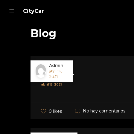
CityCar
Blog
Admin
Promo_4
abril 15,
2021
abril 15, 2021
...
No hay comentarios
0 likes